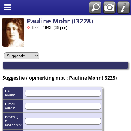
Zoek
Pauline Mohr (I3228)
1906 - 1943 (36 jaar)
Suggestie / opmerking mbt : Pauline Mohr (I3228)
Uw
naam:
E-mail
adres:
Bevestig
e-
mailadres: