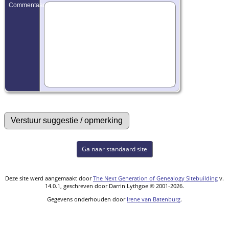
Commentaar:
Ga naar standaard site
Deze site werd aangemaakt door
The Next Generation of Genealogy Sitebuilding
v.
14.0.1, geschreven door Darrin Lythgoe © 2001-2026.
Gegevens onderhouden door
Irene van Batenburg
.