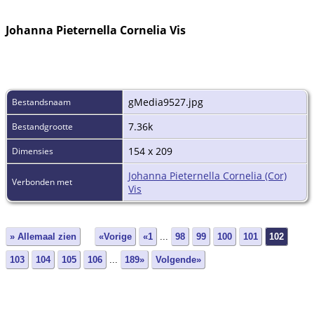
Johanna Pieternella Cornelia Vis
gMedia9527.jpg
Bestandsnaam
7.36k
Bestandgrootte
154 x 209
Dimensies
Johanna Pieternella Cornelia (Cor)
Verbonden met
Vis
» Allemaal zien
«Vorige
«1
...
98
99
100
101
102
103
104
105
106
...
189»
Volgende»