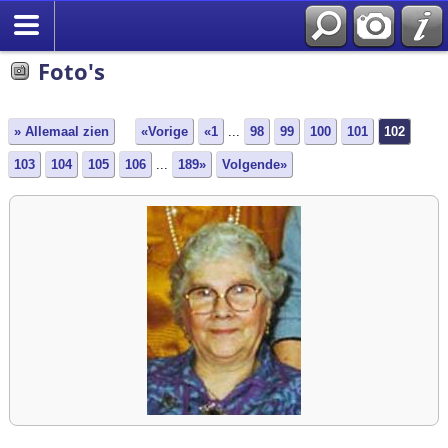
Zoek
Foto's
» Allemaal zien
«Vorige
«1
...
98
99
100
101
102
103
104
105
106
...
189»
Volgende»