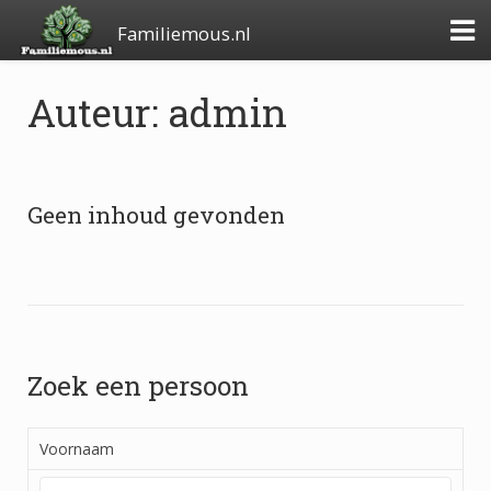
Familiemous.nl
Auteur: admin
Familienamen
Geen inhoud gevonden
Plaatsnamen
Spreidingsmap
Zoek een persoon
Foto’s
Voornaam